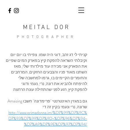
MEITAL DOR
PHOTOGRAPHER
קניתי לי דג זהב, דוגי היה שמו. צפיתי בו יום יום
וקיבלתי השראה להפקת קיץ בפארק המים שפיים
את הפארק אני מכירה עוד מילדותי שלי, מאז
השתנו מאוד פניו והצבעים החזקים, המרחבים
והחומרים הקיימים בו, גרמו למחשבה שלי
להיפתח ולהביא את רונה, נרי, נעמי ודוגי
להפקת קיץ, רגע לפני שהתחילה עונת הרחצה
גם במגזין האינטרנטי "פרימדונה" חשבו
Amaizing
שרונה, נרי ונעמי בקיץ זה די
http://www.primadonna.im/%D7%99%D7%9C%
D7%93%D7%99%D7%9D-%D7%96%D7%94-
%D7%A9%D7%9E%D7%97%D7%94/