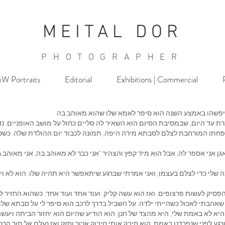
MEITAL DOR
PHOTOGRAPHER
W Portraits
Editorial
Exhibitions | Commercial
 איפשהו באמצע השנה הוא סיפר לאמא שלו שהוא מאוהב בה
כרת עד היום, שבמסיבת הסיום הוא השאיר לה סליים כחול על מושב האופניים. נ
חתו המורחבת לצלם לסבתא מירה היפה, תמונה לכבוד יום ההולדת שלה. כשטום 
גן אני אספר לה, אבל הוא מיד קפץ והצהיר "אני כבר לא מאוהב בה, אני מאוהב
י כדי לצלם בעצמו, ואני אמרתי שברגע שיתאפשר היא תהיה שלו. הוא לא וית
פסיק לעשות פרצופים. ואז הוא עשה קליק. ועוד אחד ועוד אחד. כשהוא החזיר
 שאהבתי לאכול כשהייתי ילדה. על השביל בדרך לרכב הוא סיפר לי על סבתא שלו 
ד, היא לא באמת שלי, היא מהצד של חנן. הוא הודיע שהיום הוא יחזור הביתה ויע
ורגע לפני שנפרדנו באמת, הוא חיבק אותי חיבוק ארוך וחזק ואז נעלם אל תוך הר