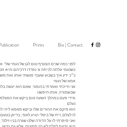
Publication
Prints
Bio | Contact
לפני כמה שנים הצטרף טום לגן של נעמי שלי.
כשנעמי עלתה לכיתה א' נפרדו דרכיהם והיא זו
כ״כ ידע איך בשבוע שעבר פגשתי אותו ואת משפ
אמא של נעמי
אני חייכתי ואמרתי בהומור, שאם הוא יעשה בלא
שבשמורה, אותו חיפשנו
מידי פעם במהלך השעה טום ביקש את המצלמה של
נעלם
הוא מיקם את ההורים שלו וביקש מאמא ליהי לה
לו לצלם, ריח של ביסלי הגיע לאפי, בדיוק בטעם
ואני סיפרתי לו על הדודה שלנו שגרה בניו זילנ
היא יודעת לצלם לא רק תמונות, אלא גם וידאו, 